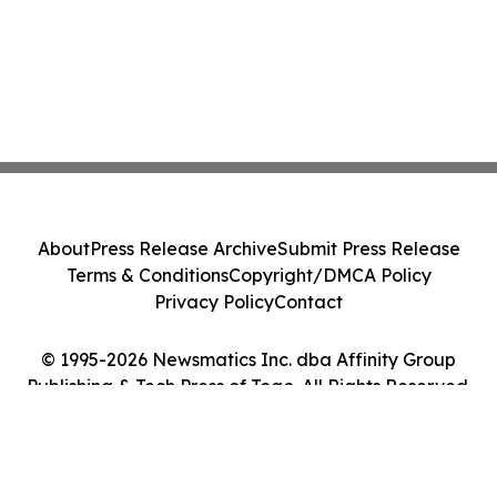
About
Press Release Archive
Submit Press Release
Terms & Conditions
Copyright/DMCA Policy
Privacy Policy
Contact
© 1995-2026 Newsmatics Inc. dba Affinity Group
Publishing & Tech Press of Togo. All Rights Reserved.
Cookie Settings / Your Privacy Choices