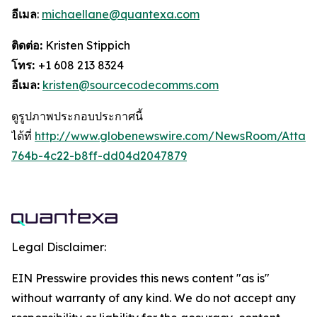
อีเมล
:
michaellane@quantexa.com
ติดต่อ:
Kristen Stippich
โทร:
+1 608 213 8324
อีเมล:
kristen@sourcecodecomms.com
ดูรูปภาพประกอบประกาศนี้
ได้ที่
http://www.globenewswire.com/NewsRoom/Attac
764b-4c22-b8ff-dd04d2047879
Legal Disclaimer:
EIN Presswire provides this news content "as is"
without warranty of any kind. We do not accept any