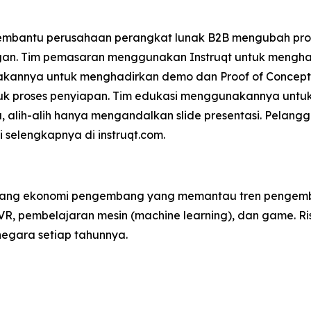
g membantu perusahaan perangkat lunak B2B mengubah p
an. Tim pemasaran menggunakan Instruqt untuk menghas
akannya untuk menghadirkan demo dan Proof of Concept 
k proses penyiapan. Tim edukasi menggunakannya untu
ata, alih-alih hanya mengandalkan slide presentasi. Pela
i selengkapnya di instruqt.com.
idang ekonomi pengembang yang memantau tren pengemba
VR, pembelajaran mesin (machine learning), dan game. Ri
 negara setiap tahunnya.