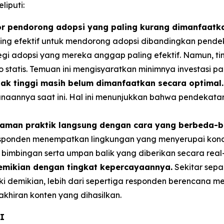
liputi:
or pendorong adopsi yang paling kurang dimanfaatk
ing efektif untuk mendorong adopsi dibandingkan pendeka
i adopsi yang mereka anggap paling efektif. Namun, ti
tatis. Temuan ini mengisyaratkan minimnya investasi pada 
k tinggi masih belum dimanfaatkan secara optimal.
unaannya saat ini. Hal ini menunjukkan bahwa pendekatan
laman praktik langsung dengan cara yang berbeda-b
ponden menempatkan lingkungan yang menyerupai kondisi 
bimbingan serta umpan balik yang diberikan secara real-
demikian dengan tingkat kepercayaannya.
Sekitar sepa
ski demikian, lebih dari sepertiga responden berencan
akhiran konten yang dihasilkan.
AI