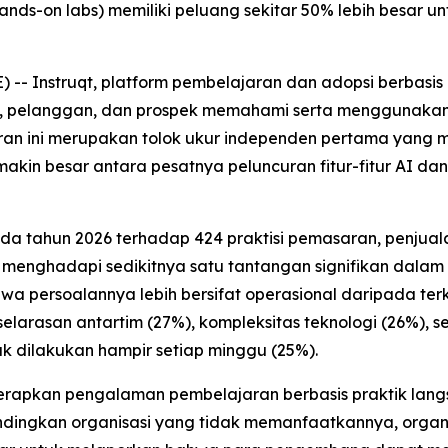
nds-on labs) memiliki peluang sekitar 50% lebih besar u
 Instruqt, platform pembelajaran dan adopsi berbasis 
pelanggan, dan prospek memahami serta menggunakan pr
ran ini merupakan tolok ukur independen pertama yang 
kin besar antara pesatnya peluncuran fitur-fitur AI 
ada tahun 2026 terhadap 424 praktisi pemasaran, penju
 menghadapi sedikitnya satu tantangan signifikan dala
a persoalannya lebih bersifat operasional daripada terka
larasan antartim (27%), kompleksitas teknologi (26%), s
k dilakukan hampir setiap minggu (25%).
apkan pengalaman pembelajaran berbasis praktik langsu
andingkan organisasi yang tidak memanfaatkannya, organ