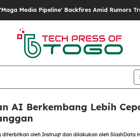
 Pipeline' Backfires Amid Rumors Trump Will cut
an AI Berkembang Lebih Cep
anggan
g diterbitkan oleh Instruqt dan dilakukan oleh SlashD