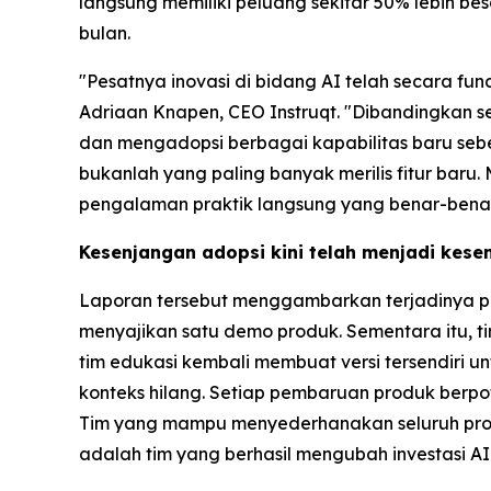
langsung memiliki peluang sekitar 50% lebih 
bulan.
"Pesatnya inovasi di bidang AI telah secara f
Adriaan Knapen, CEO Instruqt. "Dibandingkan se
dan mengadopsi berbagai kapabilitas baru sebe
bukanlah yang paling banyak merilis fitur bar
pengalaman praktik langsung yang benar-benar
Kesenjangan adopsi kini telah menjadi kese
Laporan tersebut menggambarkan terjadinya pe
menyajikan satu demo produk. Sementara itu, 
tim edukasi kembali membuat versi tersendiri un
konteks hilang. Setiap pembaruan produk berp
Tim yang mampu menyederhanakan seluruh pros
adalah tim yang berhasil mengubah investasi AI