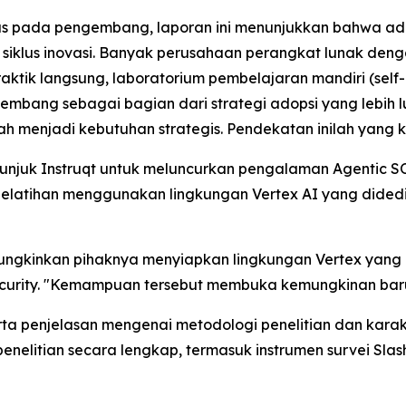
s pada pengembang, laporan ini menunjukkan bahwa ado
iklus inovasi. Banyak perusahaan perangkat lunak dengan
raktik langsung, laboratorium pembelajaran mandiri (self
bang sebagai bagian dari strategi adopsi yang lebih lu
elah menjadi kebutuhan strategis. Pendekatan inilah yan
nunjuk Instruqt untuk meluncurkan pengalaman Agentic SO
pelatihan menggunakan lingkungan Vertex AI yang dided
mungkinkan pihaknya menyiapkan lingkungan Vertex yang kh
Security. "Kemampuan tersebut membuka kemungkinan ba
rta penjelasan mengenai metodologi penelitian dan karak
 penelitian secara lengkap, termasuk instrumen survei Sla