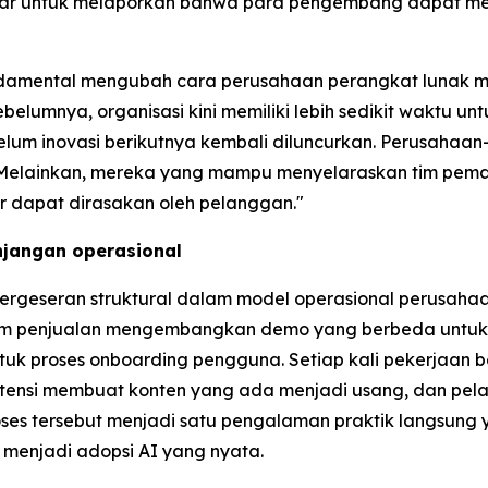
besar untuk melaporkan bahwa para pengembang dapat me
undamental mengubah cara perusahaan perangkat lunak mem
belumnya, organisasi kini memiliki lebih sedikit waktu
lum inovasi berikutnya kembali diluncurkan. Perusahaan
u. Melainkan, mereka yang mampu menyelaraskan tim pema
 dapat dirasakan oleh pelanggan."
njangan operasional
rgeseran struktural dalam model operasional perusaha
tim penjualan mengembangkan demo yang berbeda untuk 
tuk proses onboarding pengguna. Setiap kali pekerjaan be
otensi membuat konten yang ada menjadi usang, dan pela
es tersebut menjadi satu pengalaman praktik langsung
 menjadi adopsi AI yang nyata.