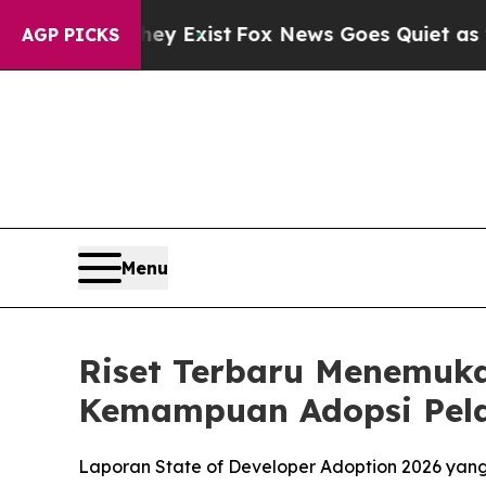
f They Exist
Fox News Goes Quiet as 'Maga Media
AGP PICKS
Menu
Riset Terbaru Menemuk
Kemampuan Adopsi Pel
Laporan State of Developer Adoption 2026 yan