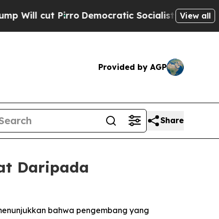
 Pirro
Democratic Socialists of America Propose
View all
Provided by AGP
Share
at Daripada
ata menunjukkan bahwa pengembang yang