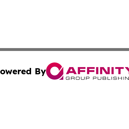
owered By
ubmit Press Release
Terms & Conditions
Copyright/DMCA
s Inc. dba Affinity Group Publishing & Tech Press of Togo
Cookie Settings / Your Privacy Choices