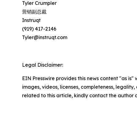
Tyler Crumpler
营销副总裁
Instruqt
(919) 417-2146
Tyler@instruqt.com
Legal Disclaimer:
EIN Presswire provides this news content "as is" 
images, videos, licenses, completeness, legality, o
related to this article, kindly contact the author